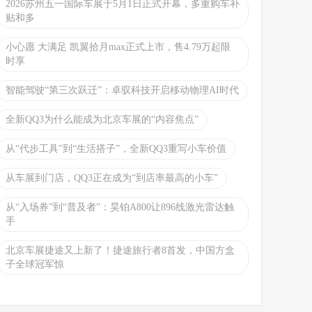
2026苏州五一国际车展于5月1日正式开幕，多重购车补
贴和多
小心愿 大满足 凯翼拾月max正式上市，售4.79万起限
时享
智能驾驶“第三次跃迁”：卓驭科技开启移动物理AI时代
全新QQ3为什么能成为北京车展的“内容焦点”
从“代步工具”到“生活搭子”，全新QQ3重写小车价值
从车展到门店，QQ3正在成为“到店率最高的小车”
从“入场券”到“普及者”：昊铂A800让896线激光雷达触
手
北京车展捷途又上新了！捷途旅行者8首发，中国方盒
子全球冠军惊