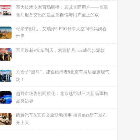
百大技术专家百场联播：真诚直面用户——奇瑞
售后服务交出的是品质自信与用户至上的双
母亲节献礼，艾瑞泽8 PRO舒享大空间带妈妈看
世界
百店焕新+实车到店，凯翼拾月max成代步爆款
方盒子“黑马”，捷途旅行者8北京车展尽显旗舰气
场！
越野市场告别同质化：北京越野以三大新品重构
品类边界
凯翼汽车&宜宾文旅联动搞事 拾月max新车发布
开上天