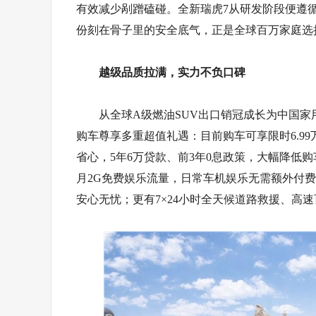
有效减少剐蹭磕碰。全新瑞虎7从研发阶段便遵
份刻在骨子里的安全底气，正是全球百万家庭选
越级品质拉满，实力不负口碑
从全球A级燃油SUV出口销冠成长为中国家
购车尊享多重超值礼遇：目前购车可享限时6.9
省心，5年6万贷款、前3年0息政策，大幅降低
月2G免费娱乐流量，日常车机娱乐无需额外付
安心无忧；更有7×24小时全天候道路救援、高