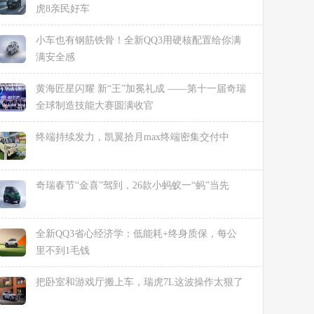
虎8亲民好车
小车也有钢筋铁骨！全新QQ3用硬核配置给你满
满安全感
黄海匠星闪耀 新“王”加冕礼成 ——第十一届奇瑞
全球制造技能大赛圆满收官
终端持续发力，凯翼拾月max终端密集交付中
奇瑞春节“金喜”驾到，26款小蚂蚁一“蚂”当先
全新QQ3省心经济学：低能耗+终身质保，每公
里不到1毛钱
把卧室和游戏厅搬上车，瑞虎7L这波操作太狠了