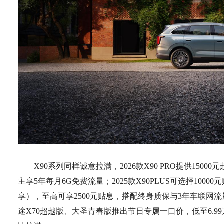
X90系列同样诚意拉满，2026款X90 PRO提供150
主享5年每月6G免费流量；2025款X90PLUS可选择1000
享），至高可享2500元贴息，搭配终身质保与3年车联网
途X70超越版、大圣青春版推出节日专属一口价，低至6.