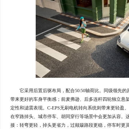
它采用后置后驱布局，配合50:50轴荷比。同级领先
带来更好的车身平衡感；前麦弗逊、后多连杆四轮独立悬
定性和滤震表现。C-EPS无刷电机转向系统则带来更轻盈、
在窄路掉头、城市停车、胡同穿行等场景中会更加从容。
接：转弯更轻，掉头更省力，过颠簸路段更稳，停车时更