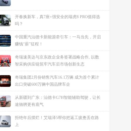
开春换新车，真7座+强安全的瑞虎8 PRO值得选
吗？
中国重汽汕德卡新能源牵引车：一马当先，开启
赚钱“薪”征程！
奇瑞速美达与京东政企业务签署战略合作, 以数
智采购供应链筑牢汽车后市场创新生态
奇瑞集团2月份销售汽车16.1万辆 成为首个累计
出口突破600万辆中国品牌车企
从新疆到广东：汕德卡G7H智能辅助驾驶，让长
途驰骋更有底气
拒绝年后摆烂！艾瑞泽5帮你把返工疲惫丢在路
上