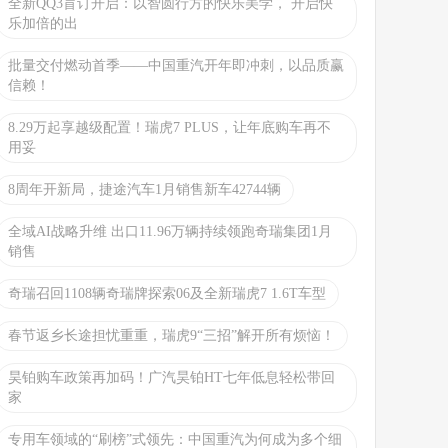
全新QQ3盲订开启：以智圆行方的快乐美学， 开启快
乐加倍的出
批量交付燃动首季——中国重汽开年即冲刺，以品质赢
信赖！
8.29万起享越级配置！瑞虎7 PLUS，让年底购车再不
用妥
8周年开新局，捷途汽车1月销售新车42744辆
全域AI战略升维 出口11.96万辆持续领跑奇瑞集团1月
销售
奇瑞召回1108辆奇瑞牌探索06及全新瑞虎7 1.6T车型
春节返乡长途担忧重重，瑞虎9“三招”解开所有烦恼！
昊铂购车政策再加码！广汽昊铂HT七年低息轻松带回
家
专用车领域的“刷榜”式领先：中国重汽为何成为多个细