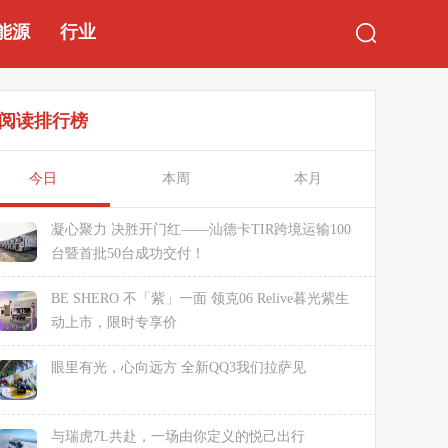
能源
行业
阅读排行榜
今日
本周
本月
凝心聚力 决胜开门红——汕德卡TIR跨境运输100
台暨首批50台成功交付！
BE SHERO 不「紫」一面 领克06 Relive暮光紫生
动上市，限时专享价
眼里有光，心向远方 全新QQ3我们拉萨见
与瑞虎7L共赴，一场由你定义的悦己出行