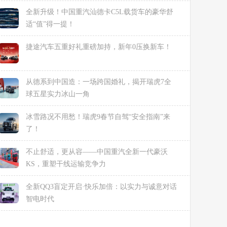
全新升级！中国重汽汕德卡C5L载货车的豪华舒
适“值”得一提！
捷途汽车五重好礼重磅加持，新年0压换新车！
从德系到中国造：一场跨国婚礼，揭开瑞虎7全
球五星实力冰山一角
冰雪路况不用愁！瑞虎9春节自驾“安全指南”来
了！
不止舒适，更从容——中国重汽全新一代豪沃
KS，重塑干线运输竞争力
全新QQ3盲定开启·快乐加倍：以实力与诚意对话
智电时代